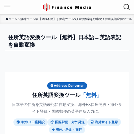
ホーム
無料ツール集【登録不要】｜便利ツールでFXや作業を効率化
住所英語変換ツール
住所英語変換ツール【無料】日本語→英語表記
を自動変換
🌐 Address Converter
住所英語変換ツール
「無料」
日本語の住所を英語表記に自動変換。海外FX口座開設・海外サ
イト登録・国際郵便の英語住所入力に。
🌏 海外FX口座開設
📦 国際郵便・対外発送
💻 海外サイト登録
✈️ 海外ホテル・旅行