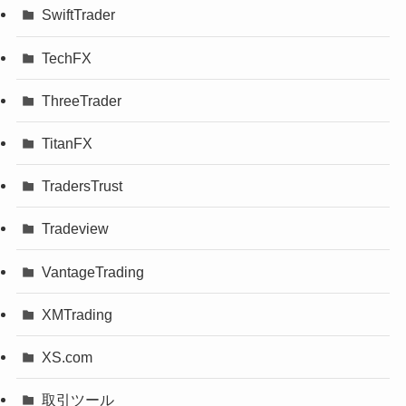
SwiftTrader
TechFX
ThreeTrader
TitanFX
TradersTrust
Tradeview
VantageTrading
XMTrading
XS.com
取引ツール