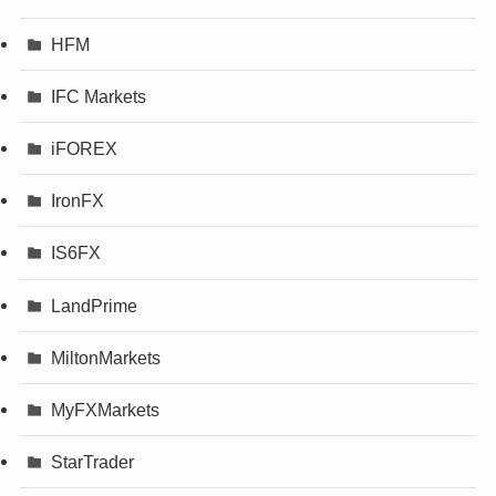
HFM
IFC Markets
iFOREX
IronFX
IS6FX
LandPrime
MiltonMarkets
MyFXMarkets
StarTrader