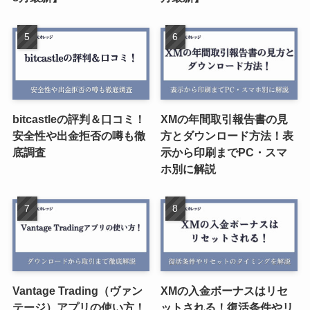
bitcastleの評判＆口コミ！
XMの年間取引報告書の見
安全性や出金拒否の噂も徹
方とダウンロード方法！表
底調査
示から印刷までPC・スマ
ホ別に解説
Vantage Trading（ヴァン
XMの入金ボーナスはリセ
テージ）アプリの使い方！
ットされる！復活条件やリ