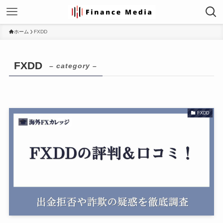
ホーム
FXDD
FXDD
– category –
FXDD