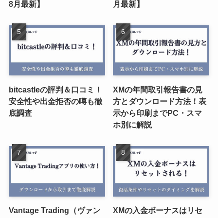
8月最新】
月最新】
bitcastleの評判＆口コミ！
XMの年間取引報告書の見
安全性や出金拒否の噂も徹
方とダウンロード方法！表
底調査
示から印刷までPC・スマ
ホ別に解説
Vantage Trading（ヴァン
XMの入金ボーナスはリセ