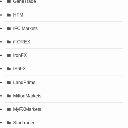
GeneTrade
HFM
IFC Markets
iFOREX
IronFX
IS6FX
LandPrime
MiltonMarkets
MyFXMarkets
StarTrader