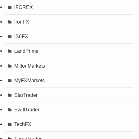
iFOREX
IronFX
IS6FX
LandPrime
MiltonMarkets
MyFXMarkets
StarTrader
SwiftTrader
TechFX
ThreeTrader