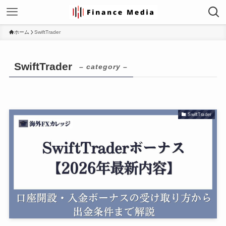
ホーム
SwiftTrader
SwiftTrader
– category –
SwiftTrader