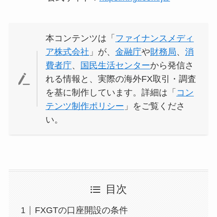
本コンテンツは「
ファイナンスメディ
ア株式会社
」が、
金融庁
や
財務局
、
消
費者庁
、
国民生活センター
から発信さ
れる情報と、実際の海外FX取引・調査
を基に制作しています。詳細は「
コン
テンツ制作ポリシー
」をご覧くださ
い。
目次
FXGTの口座開設の条件