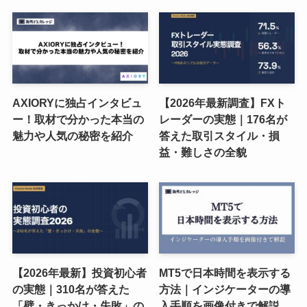
AXIORYに独占インタビュ
【2026年最新調査】FXト
ー！取材で分かった本当の
レーダーの実態｜176名が
魅力や人気の秘密を紹介
答えた取引スタイル・損
益・難しさの全貌
【2026年最新】投資初心者
MT5で日本時間を表示する
の実態｜310名が答えた
方法｜インジケーターの導
「壁・きっかけ・失敗」の
入手順を画像付きで解説