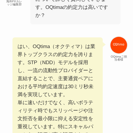
海外FXカレ
ッジ編集部
す。OQtimaの約定力は高いです
か？
はい、OQtima（オクティマ）は業
界トップクラスの約定力を誇りま
OQtimaご担
当者様
す。STP（NDD）モデルを採用
し、一流の流動性プロバイダーと
直結することで、主要通貨ペアに
おける平均約定速度は30ミリ秒未
満を実現しています。
単に速いだけでなく、高いボラテ
ィリティ時でもスリッページや注
文拒否を最小限に抑える安定性を
重視しています。特にスキャルパ