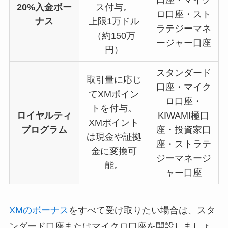
20%入金ボー
ス付与。
ロ口座・スト
ナス
上限1万ドル
ラテジーマネ
（約150万
ージャー口座
円）
スタンダード
取引量に応じ
口座・マイク
てXMポイン
ロ口座・
トを付与。
ロイヤルティ
KIWAMI極口
XMポイント
プログラム
座・投資家口
は現金や証拠
座・ストラテ
金に変換可
ジーマネージ
能。
ャー口座
XMのボーナス
をすべて受け取りたい場合は、スタ
ンダード口座またはマイクロ口座を開設しましょ