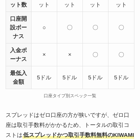
ット数
ット
ット
ット
ット
口座開
設ボー
○
〇
〇
〇
ナス
入金ボ
×
×
〇
〇
ーナス
最低入
5ドル
5ドル
5ドル
5ドル
金額
口座タイプ別スペック一覧
スプレッドはゼロ口座の方が狭いですが、ゼロ口
座は取引手数料がかかるため、トータルの取引コ
ストは
低スプレッドかつ取引手数料無料のKIWAMI