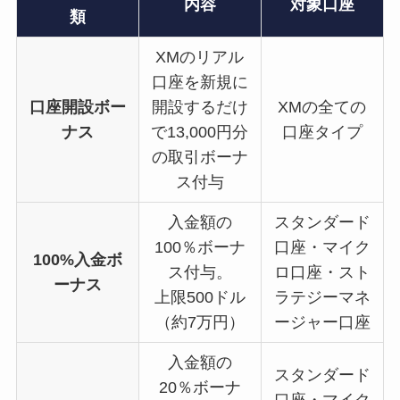
内容
対象口座
類
XMのリアル
口座を新規に
口座開設ボー
開設するだけ
XMの全ての
ナス
で13,000円分
口座タイプ
の取引ボーナ
ス付与
入金額の
スタンダード
100％ボーナ
口座・マイク
100%入金ボ
ス付与。
ロ口座・スト
ーナス
上限500ドル
ラテジーマネ
（約7万円）
ージャー口座
入金額の
スタンダード
20％ボーナ
口座・マイク