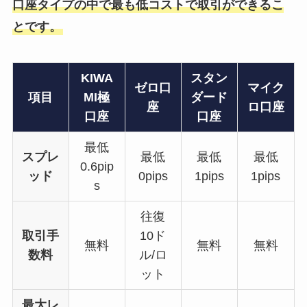
口座タイプの中で最も低コストで取引ができるこ
とです。
KIWA
スタン
ゼロ口
マイク
項目
MI極
ダード
座
ロ口座
口座
口座
最低
スプレ
最低
最低
最低
0.6pip
ッド
0pips
1pips
1pips
s
往復
取引手
10ド
無料
無料
無料
数料
ル/ロ
ット
最大レ