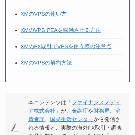
XMのVPSの使い方
XMのVPSでEAを稼働させる方法
XMのFX取引でVPSを使う際の注意点
XMのVPSの解約方法
本コンテンツは「
ファイナンスメディ
ア株式会社
」が、
金融庁
や
財務局
、
消
費者庁
、
国民生活センター
から発信さ
れる情報と、実際の海外FX取引・調査