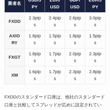
業者名
PY
USD
USD
PY
2.3pip
2.4pip
2.6pip
3.0pip
FXDD
s
s
s
s
AXIO
1.8pip
1.5pip
1.8pip
1.5pip
RY
s
s
s
s
1.8pip
1.7pip
2.0pip
2.3pip
FXGT
s
s
s
s
1.6pip
1.7pip
2.3pip
2.8pip
XM
s
s
s
s
FXDDのスタンダード口座は、他社のスタンダード
口座と比較してスプレッドが広めに設定されてい